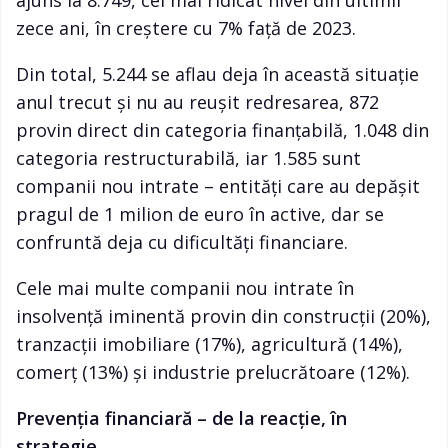
ajuns la 8.749, cel mai ridicat nivel din ultimii
zece ani, în creștere cu 7% față de 2023.
Din total, 5.244 se aflau deja în această situație
anul trecut și nu au reușit redresarea, 872
provin direct din categoria finanțabilă, 1.048 din
categoria restructurabilă, iar 1.585 sunt
companii nou intrate – entități care au depășit
pragul de 1 milion de euro în active, dar se
confruntă deja cu dificultăți financiare.
Cele mai multe companii nou intrate în
insolvență iminentă provin din construcții (20%),
tranzacții imobiliare (17%), agricultură (14%),
comerț (13%) și industrie prelucrătoare (12%).
Prevenția financiară – de la reacție, în
strategie