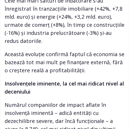
Cele mai mari salturi de îndatorare s-au
înregistrat în tranzacțiile imobiliare (+42%, +7,8
mld. euro) și energie (+24%, +3,2 mld. euro),
urmate de comerț (+8%), în timp ce construcțiile
(-16%) și industria prelucrătoare (-3%) și-au
redus datoriile.
Această evoluție confirmă faptul că economia se
bazează tot mai mult pe finanțare externă, fără
o creștere reală a profitabilității.
Insolvențele iminente, la cel mai ridicat nivel al
deceniului
Numărul companiilor de impact aflate în
insolvență iminentă – adică entități cu
dezechilibre severe, dar încă funcționale – a