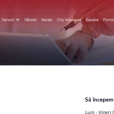
Servicii
Vânzări
Nordis
City Insurance
Euroins
Portof
Să începem
Luni - Vineri 