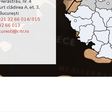
Herăstrău, nr. 4
t clădirea A, et. 3,
 București
021 32 66 014/ 015
32 66 013
uresti@citr.ro