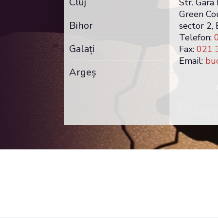
Cluj
Str. Gara 
Green Cour
Bihor
sector 2,
Telefon:
Galaţi
Fax:
021 
Email:
buc
Argeş