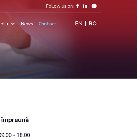
Follow us on:
ENGLISH
RO
oliu
News
Contact
Main
navigation
 împreună
09.00 - 18.00