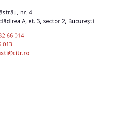
ăstrău, nr. 4
lădirea A, et. 3, sector 2, București
32 66 014
6 013
sti@citr.ro