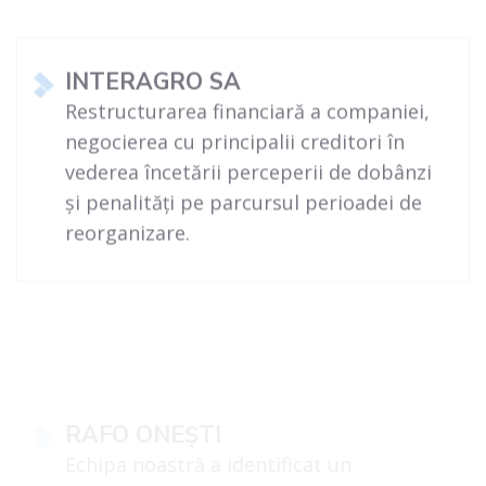
INTERAGRO SA
Restructurarea financiară a companiei,
negocierea cu principalii creditori în
vederea încetării perceperii de dobânzi
și penalități pe parcursul perioadei de
reorganizare.
RAFO ONEȘTI
Echipa noastră a identificat un
cumpărător care va reconverti
rafinăria în unitate de producție de
combustibil bio și care va reporni o
serie de instalații.