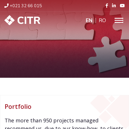
+021 32 66 015
ENGLISH
RO
Portfolio
The more than 950 projects managed
recommend us, due to aur know-how, to clients